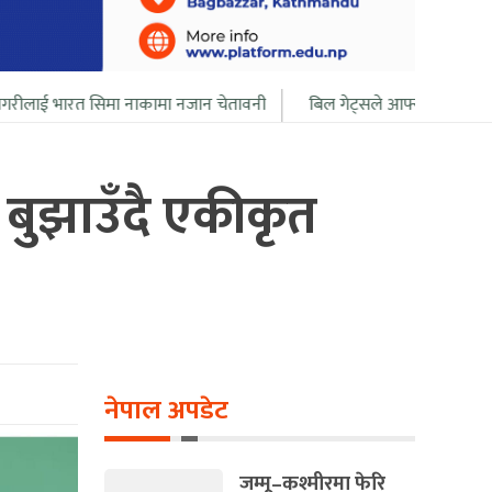
ा नाकामा नजान चेतावनी
बिल गेट्सले आफ्नो सबै सम्पत्ति २० बर्ष भित्र दान 
र बुझाउँदै एकीकृत
नेपाल अपडेट
जम्मू–कश्मीरमा फेरि