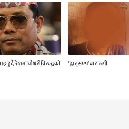
ाइ हुदै रेशम चौधरीविरुद्धको
‘ह्वाट्सएप’बाट ठगी