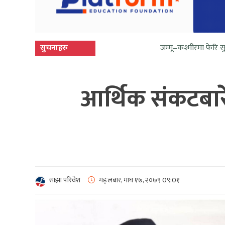
सुचनाहरु
जम्मू–कश्मीरमा फेरि सुनिन थाल्यो गोल
आर्थिक संकटबारे 
साझा परिवेश
मङ्लबार, माघ १७, २०७९
0९:0१