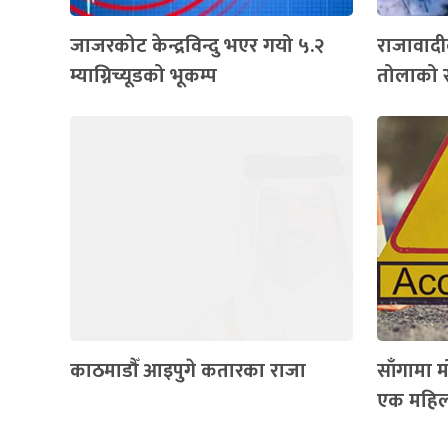
जाजरकोट केन्द्रविन्दु भएर गयो ५.२
राजावादीक
म्याग्निच्यूडको भूकम्प
तोलाको स
काठमाडौँ आइपुगे कतारका राजा
साँगामा 
एक महिला