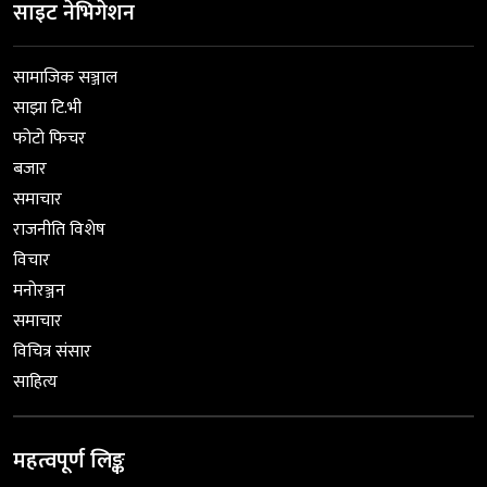
साइट नेभिगेशन
सामाजिक सञ्जाल
साझा टि.भी
फोटो फिचर
बजार
समाचार
राजनीति विशेष
विचार
मनोरञ्जन
समाचार
विचित्र संसार
साहित्य
महत्वपूर्ण लिङ्क