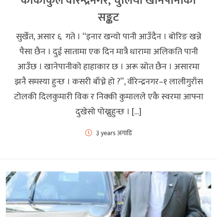
काकाकुल वीरेन्द्रनगर, चुलियो खानेपानीको
सङ्कट
सुर्खेत, असार ६ गते । “इनार खन्यो पानी आउँदैन । बोरिङ खन्ने
पैसा छैन । दुई सातामा एक दिन मात्रै धारामा अलिकति पानी
आउँछ । खानेपानीको हाहाकार छ । अरू स्रोत छैन । असारमा
झनै समस्या हुन्छ । कसरी बाँच्ने हो ?”, वीरेन्द्रनगर–१ लालीगुराँस
टोलकी दिलकुमारी विक र निक्की कुमालले एकै स्वरमा आफ्ना
दुखेसो पोख्नुहुन्छ । […]
३ years अगाडि