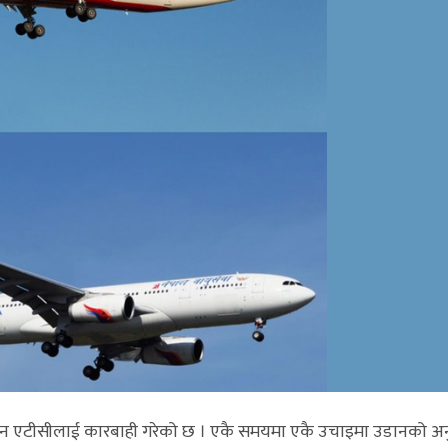
ीन एटीसीलाई कारबाही गरेको छ । एकै समयमा एकै उचाइमा उडानको अन