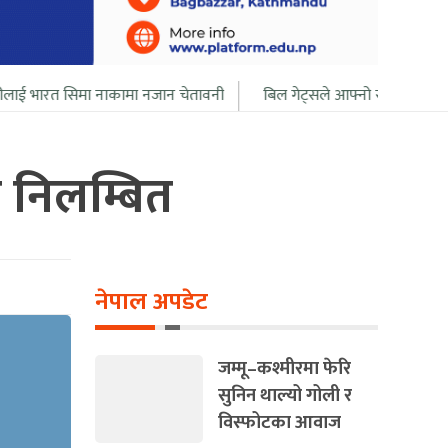
ा नाकामा नजान चेतावनी
बिल गेट्सले आफ्नो सबै सम्पत्ति २० बर्ष भित्र दान द
 निलम्बित
नेपाल अपडेट
जम्मू–कश्मीरमा फेरि
सुनिन थाल्यो गोली र
विस्फोटका आवाज