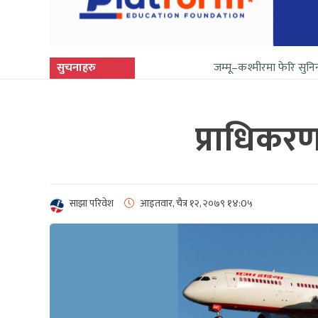
सुचनाहरु
जम्मू–कश्मीरमा फेरि सुनिन थाल्यो गोली
प्राधिकर
साझा परिवेश
आइतवार, चैत्र १२, २०७९
१४:0५