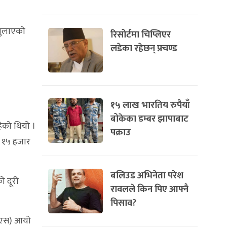
खुलाएको
रिसोर्टमा चिप्लिएर
लडेका रहेछन् प्रचण्ड
१५ लाख भारतिय रुपैयाँ
बोकेका डम्बर झापाबाट
ेको थियो ।
पक्राउ
ज १५ हजार
बलिउड अभिनेता परेश
ो दूरी
रावलले किन पिए आफ्नै
पिसाव?
ीएएस) आयो