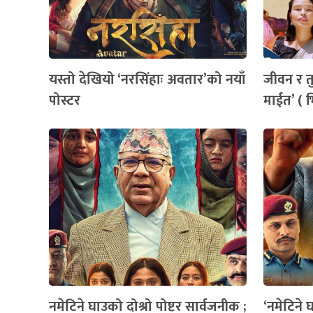
यस्तो देखियो ‘नरसिंहाः अवतार’को नयाँ
जीवन र त
पोस्टर
माईत’ ( 
नमेटिने घाउको दोश्रो पोष्टर सार्वजनीक ;
‘नमेटिने 