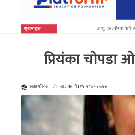
सुचनाहरु
जम्मू–कश्मीरमा फेरि सुनिन थाल्यो 
प्रियंका चोपडा 
साझा परिवेश
मङ्लबार, चैत्र १४, २०७९
१५:५७