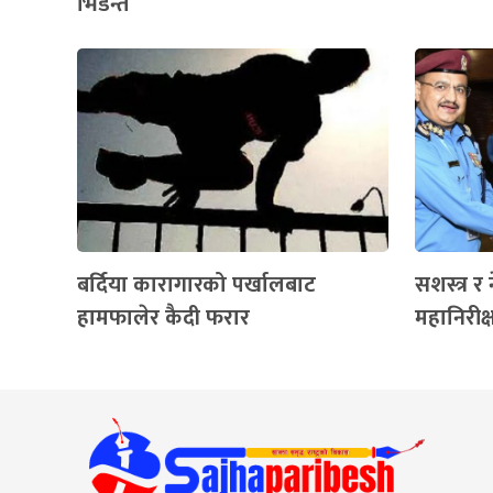
भिडन्त
बर्दिया कारागारको पर्खालबाट
सशस्त्र र
हामफालेर कैदी फरार
महानिरीक्