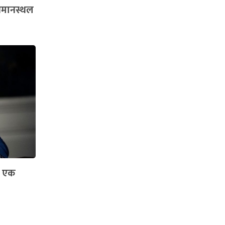
िमानस्थल
े एक