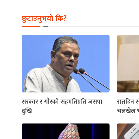
छुटाउनुभयो कि?
सरकार र गौरको सहमतिप्रति जसपा
रातदिन स
दुखि
चलखेल भइ