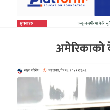
सुचनाहरु
जम्मू–कश्मीरमा फेरि सुनिन थाल्यो ग
अमेरिकाको क
साझा परिवेश
मङ्लबार, चैत्र २८, २०७९
0९:५६