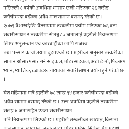
पछिल्लो १ वर्षको अवधिमा भन्सार छली गरिएका २६ करोड
रूपैयाँभन्दा बढीका अवैध मालसामान बरामद गरेको छ ।
२०७९ वैशाखदेखि चैतसम्ममा तस्करीमा प्रयोग गरिएका ७६ वटा
सवारीसाधन र तस्करीमा संलग्न ८० जनालाई प्रहरीले नियन्त्रणमा
लिएर अनुसन्धान एवं कारबाहीका लागि राजस्व
तथा भन्सार कार्यालयमा बुझाएको छ । प्रहरीका अनुसार तस्करीका
सामान ओसारपसार गर्न साइकल, मोटरसाइकल, अटो टेम्पो, पिकअप
भ्यान, म्याजिक, ट्याक्टरलगायतका सवारीसाधन प्रयोग हुने गरेको छ
।
चैत महिनामा मात्रै प्रहरीले ७८ लाख ९४ हजार रूपैयाँभन्दा बढीको
अवैध सामान बरामद गरेको छ । उक्त अवधिमा प्रहरीले तस्करीमा
संलग्न ४ जनासहित एउटा सवारीसाधन
पनि नियन्त्रणमा लिएको छ । प्रहरीले तस्करीका खाद्यान्न, किराना
मालसामान, खादमल, लत्ताकपडा, मोटर पार्टस्, सिमेन्ट, पेय पदार्थ,