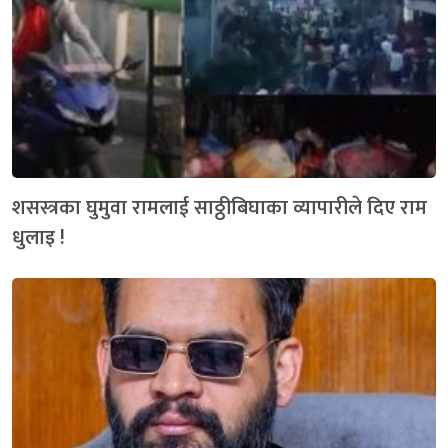
शसस्त्रका घुमुवा रामलाई साठ्ठीबिघाका व्यापारीले दिए राम
धुलाइ !