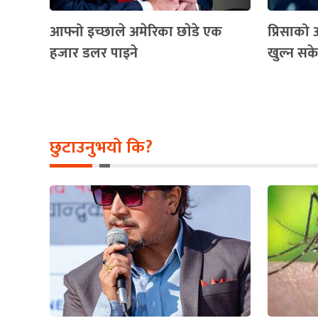
आफ्नो इच्छाले अमेरिका छाेडे एक
प्रिसाको आ
हजार डलर पाइने
खुल्न स
छुटाउनुभयो कि?