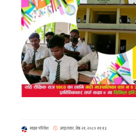
साझा परिवेश
आइतवार, जेष्ठ २१, २०८०
११:१३