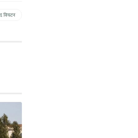
द विघटन