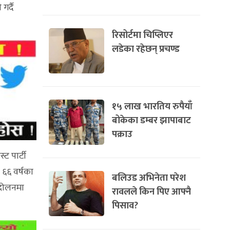
र्दै
रिसोर्टमा चिप्लिएर
लडेका रहेछन् प्रचण्ड
१५ लाख भारतिय रुपैयाँ
बोकेका डम्बर झापाबाट
पक्राउ
ट पार्टी
 ६६ वर्षका
बलिउड अभिनेता परेश
्दोलनमा
रावलले किन पिए आफ्नै
पिसाव?