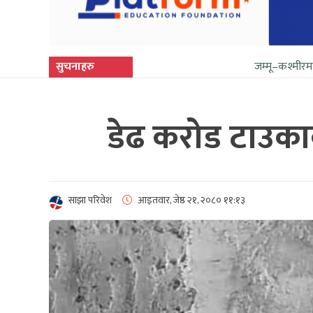
सुचनाहरु
जम्मू–कश्मीरमा फेरि सुनिन थाल्य
डेढ करोड टाउका
साझा परिवेश
आइतवार, जेष्ठ २१, २०८०
११:१३