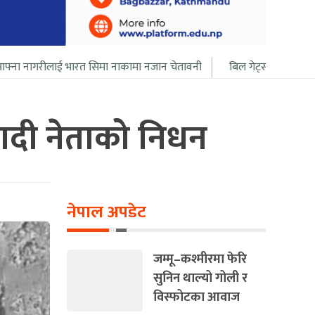
त सिमा नाकामा नजान चेतावनी
बिल गेट्सले आफ्नो सबै सम्पत्ति २० बर्ष भित्र
ादी नेताको निधन
नेपाल अपडेट
जम्मू–कश्मीरमा फेरि
सुनिन थाल्यो गोली र
विस्फोटका आवाज