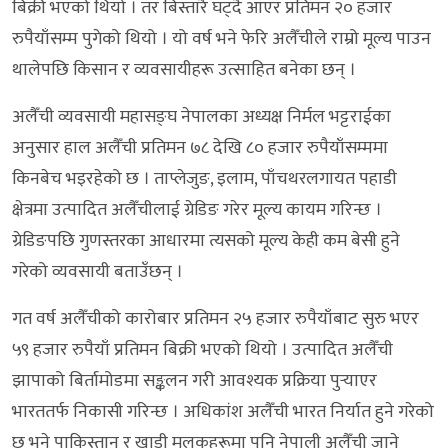
बिक्री भएको थियो । तर बिस्तारै घट्दै आएर प्रतिमन २० हजार
रुपैयाँसम्म पुगेको थियो । यो वर्ष भने फेरि अलैँचीले राम्रो मूल्य पाउन
थालेपछि किसान र व्यवसायीहरू उत्साहित बनेका छन् ।
अलैँची व्यवसायी महासङ्घ नेपालका अध्यक्ष निर्मल भट्टराईका
अनुसार हाल अलैँची प्रतिमन ७८ देखि ८० हजार रुपैयाँसम्ममा
किनबेच भइरहेको छ । ताप्लेजुङ, इलाम, पाँचथरलगायत पहाडी
क्षेत्रमा उत्पादित अलैँचीलाई ग्रेडिङ गरेर मूल्य कायम गरिन्छ ।
ग्रेडिङपछि गुणस्तरका आधारमा त्यसको मूल्य केही कम बेसी हुने
गरेको व्यवसायी बताउँछन् ।
गत वर्ष अलैँचीको कारोबार प्रतिमन २५ हजार रुपैयाँबाट सुरु भएर
५९ हजार रुपैयाँ प्रतिमन बिक्री भएको थियो । उत्पादित अलैँची
झापाको बिर्तामोडमा सङ्कलन गरी आवश्यक प्रक्रिया पुर्‍याएर
भारततर्फ निकासी गरिन्छ । अधिकांश अलैँची भारत निर्यात हुने गरेको
छ भने पाकिस्तान र खाडी मुलुकहरूमा पनि नेपाली अलैँची जाने