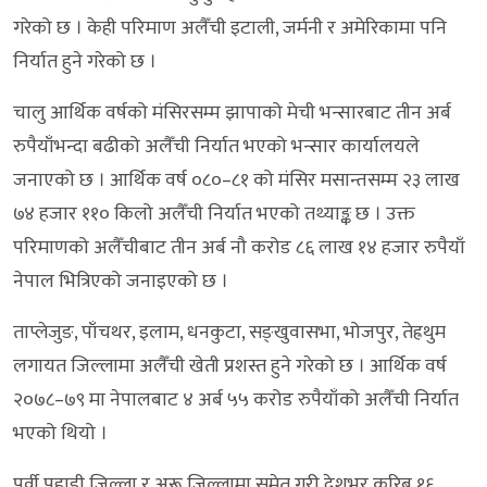
गरेको छ । केही परिमाण अलैँची इटाली, जर्मनी र अमेरिकामा पनि
निर्यात हुने गरेको छ ।
चालु आर्थिक वर्षको मंसिरसम्म झापाको मेची भन्सारबाट तीन अर्ब
रुपैयाँभन्दा बढीको अलैँची निर्यात भएको भन्सार कार्यालयले
जनाएको छ । आर्थिक वर्ष ०८०–८१ को मंसिर मसान्तसम्म २३ लाख
७४ हजार ११० किलो अलैँची निर्यात भएको तथ्याङ्क छ । उक्त
परिमाणको अलैँचीबाट तीन अर्ब नौ करोड ८६ लाख १४ हजार रुपैयाँ
नेपाल भित्रिएको जनाइएको छ ।
ताप्लेजुङ, पाँचथर, इलाम, धनकुटा, सङ्खुवासभा, भोजपुर, तेह्रथुम
लगायत जिल्लामा अलैँची खेती प्रशस्त हुने गरेको छ । आर्थिक वर्ष
२०७८–७९ मा नेपालबाट ४ अर्ब ५५ करोड रुपैयाँको अलैँची निर्यात
भएको थियो ।
पूर्वी पहाडी जिल्ला र अरू जिल्लामा समेत गरी देशभर करिब १६