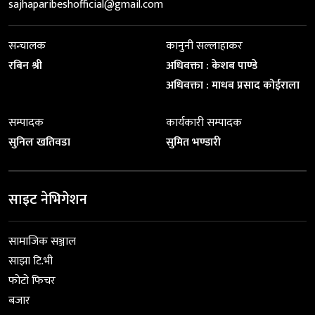
sajhaparibeshofficial@gmail.com
सन्चालक
कानुनी सल्लाहाकर
रबिन श्री
अधिवक्ता : केशब पाण्डे
अधिवक्ता : माधब प्रसाद कोईराला
सम्पादक
कार्यकारी सम्पादक
सुनिल खतिवडा
सुमित भण्डारी
साइट नेभिगेशन
सामाजिक सञ्जाल
साझा टि.भी
फोटो फिचर
बजार