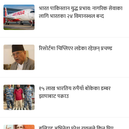
भारत पाकिस्तान युद्ध प्रभाव: नागरिक सेवाका
लागि भारतका २४ विमानस्थल बन्द
रिसोर्टमा चिप्लिएर लडेका रहेछन् प्रचण्ड
१५ लाख भारतिय रुपैयाँ बोकेका डम्बर
झापाबाट पक्राउ
बलिउड अभिनेता परेश रावलले किन पिए