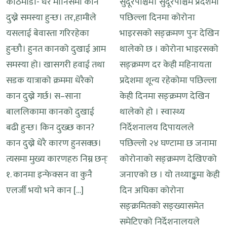
काठमाडौं- धेरै मानिसमा कान
सुदूरपश्चिम। सुदूरपश्चिम प्रदेशमा
दुख्ने समस्या हुन्छ। तर,हामीले
पछिल्ला दिनमा कोरोना
यसलाई बेवास्ता गरिरहेका
भाइरसको सङ्क्रमण पुनः देखिन
हुन्छौ। हुनत कानको दुखाई आम
थालेको छ । कोरोना भाइरसको
समस्या हो। खासगरी हवाई तथा
सङ्क्रमण दर केही महिनायता
सडक यात्राको क्रममा धेरैको
प्रदेशमा शून्य रहेकोमा पछिल्ला
कान दुख्ने गर्छ। स–साना
केही दिनमा सङ्क्रमण देखिन
बाललिकामा कानको दुखाई
थालेको हो । स्वास्थ्य
बढी हुन्छ। किन दुख्छ कान?
निर्देशनालय दिपायलले
कान दुख्ने धेरै कारण हुनसक्छ।
पछिल्लो २४ घण्टामा छ जनामा
त्यसमा मुख्य कारणहरु निम्न छन्ः
कोरोनाको सङ्क्रमण देखिएको
१. कानमा इन्फेक्सन वा कुनै
जनाएको छ । यो तथ्याङ्कमा केही
एलर्जी भयो भने कान […]
दिन अघिका कोरोना
सङ्क्रमितको सङ्ख्यासमेत
समेटिएको निर्देशनालयले