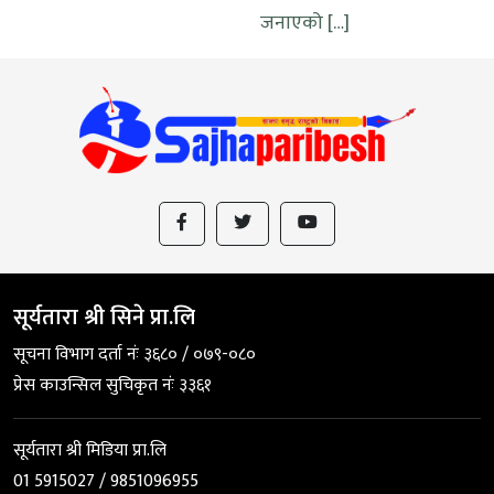
जनाएको […]
सूर्यतारा श्री सिने प्रा.लि
सूचना विभाग दर्ता नंः ३६८० / ०७९-०८०
प्रेस काउन्सिल सुचिकृत नंः ३३६१
सूर्यतारा श्री मिडिया प्रा.लि
01 5915027 / 9851096955