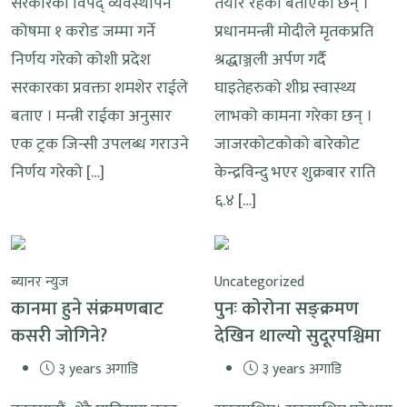
सरकारको विपद् व्यवस्थापन
तयार रहेको बताएका छन् ।
कोषमा १ करोड जम्मा गर्ने
प्रधानमन्त्री मोदीले मृतकप्रति
निर्णय गरेको कोशी प्रदेश
श्रद्धाञ्जली अर्पण गर्दै
सरकारका प्रवक्ता शमशेर राईले
घाइतेहरुको शीघ्र स्वास्थ्य
बताए । मन्त्री राईका अनुसार
लाभको कामना गरेका छन् ।
एक ट्रक जिन्सी उपलब्ध गराउने
जाजरकोटकोको बारेकोट
निर्णय गरेको […]
केन्द्रविन्दु भएर शुक्रबार राति
६.४ […]
ब्यानर न्युज
Uncategorized
कानमा हुने संक्रमणबाट
पुनः कोरोना सङ्क्रमण
कसरी जोगिने?
देखिन थाल्यो सुदूरपश्चिमा
३ years अगाडि
३ years अगाडि