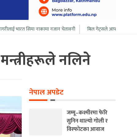
ा नाकामा नजान चेतावनी
बिल गेट्सले आफ्नो सबै सम्पत्ति २० बर्ष भित्र दान द
मन्त्रीहरूले नलिने
नेपाल अपडेट
जम्मू–कश्मीरमा फेरि
सुनिन थाल्यो गोली र
विस्फोटका आवाज