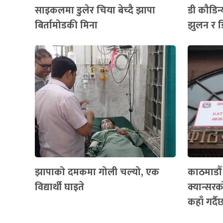
साइकलमा डुलेर चिया बेच्दै झापा
डी कौडिन्
बिर्तामोडकी मिना
झुलन र ड
झापाको दमकमा गोली चल्यो, एक
काठमाडौ
विद्यार्थी घाइते
क्यान्सरको
कहाँ गर्द