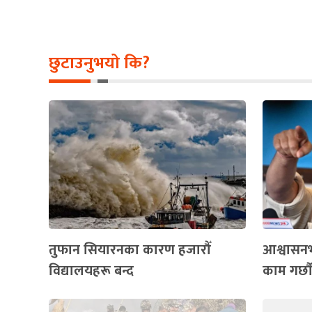
छुटाउनुभयो कि?
तुफान सियारनका कारण हजारौँ
आश्वासनभ
विद्यालयहरू बन्द
काम गर्छ