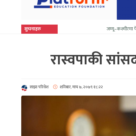
सुचनाहरु
जम्मू–कश्मीरमा फेरि सुनिन थाल्यो
रास्वपाकी सांस
साझा परिवेश
शनिबार, माघ ७, २०७९
१८:२२