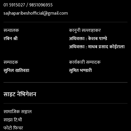
01 5915027 / 9851096955
sajhaparibeshofficial@gmail.com
सन्चालक
कानुनी सल्लाहाकर
रबिन श्री
अधिवक्ता : केशब पाण्डे
अधिवक्ता : माधब प्रसाद कोईराला
सम्पादक
कार्यकारी सम्पादक
सुनिल खतिवडा
सुमित भण्डारी
साइट नेभिगेशन
सामाजिक सञ्जाल
साझा टि.भी
फोटो फिचर