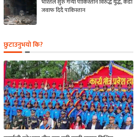
भारतले सुरु गर्‍यो पाकिस्तान विरुद्ध युद्ध, कडा
जवाफ दिदै पाकिस्तान
छुटाउनुभयो कि?