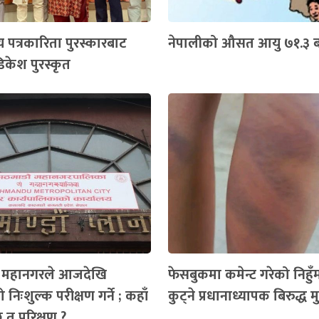
य पत्रकारिता पुरस्कारबाट
नेपालीको औसत आयु ७१.३ बर
िकेश पुरस्कृत
ँ महानगरले आजदेखि
फेसबुकमा कमेन्ट गरेको निहुँमा 
 निःशुल्क परीक्षण गर्ने ; कहाँ
कुट्ने प्रधानाध्यापक बिरुद्ध मुद्
ैछ त परिक्षण ?