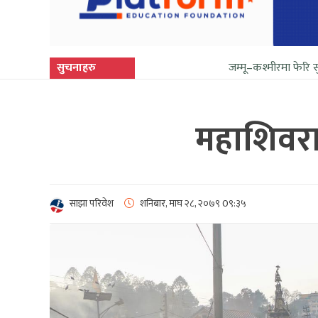
सुचनाहरु
जम्मू–कश्मीरमा फेरि सुनिन थाल्यो गोली 
महाशिवरात
साझा परिवेश
शनिबार, माघ २८, २०७९
0९:३५