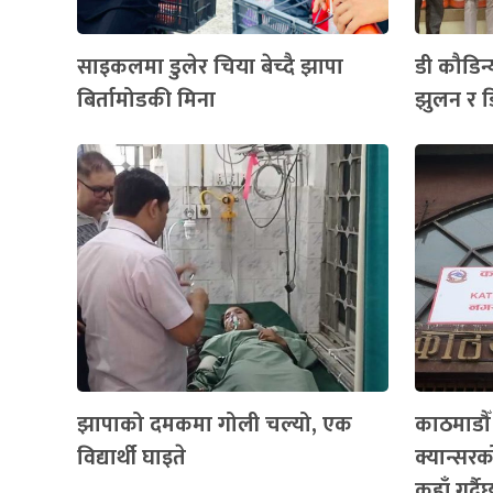
साइकलमा डुलेर चिया बेच्दै झापा
डी कौडिन्
बिर्तामोडकी मिना
झुलन र ड
झापाको दमकमा गोली चल्यो, एक
काठमाडौ
विद्यार्थी घाइते
क्यान्सरको
कहाँ गर्द