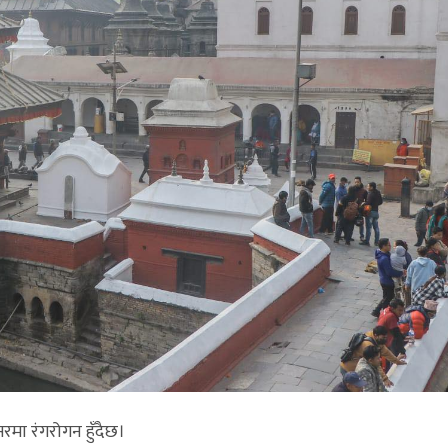
मा रंगरोगन हुँदैछ।