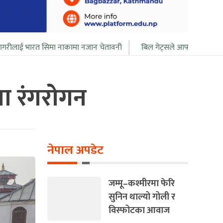
 नाकामा नजान चेतावनी
बिल गेट्सले आफ्नो सबै सम्पत्ति २० बर्ष भित्र दान दि
मा रंगरोगन
नेपाल अपडेट
जम्मू–कश्मीरमा फेरि
सुनिन थाल्यो गोली र
विस्फोटका आवाज