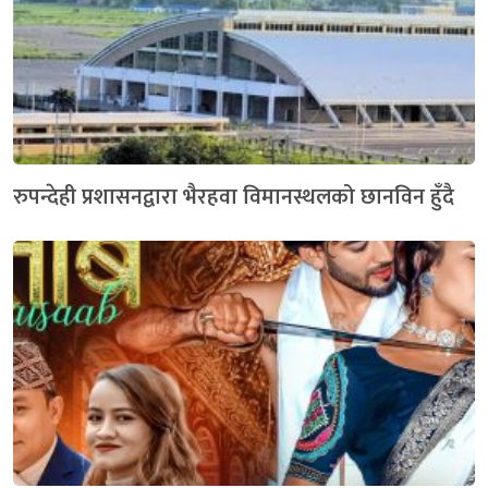
रुपन्देही प्रशासनद्वारा भैरहवा विमानस्थलको छानविन हुँदै