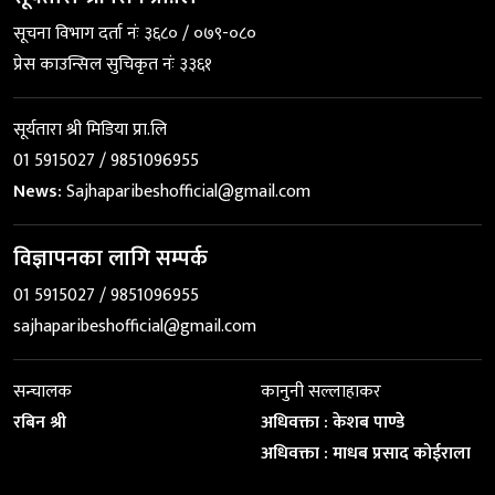
सूचना विभाग दर्ता नंः ३६८० / ०७९-०८०
प्रेस काउन्सिल सुचिकृत नंः ३३६१
सूर्यतारा श्री मिडिया प्रा.लि
01 5915027 / 9851096955
News:
Sajhaparibeshofficial@gmail.com
विज्ञापनका लागि सम्पर्क
01 5915027 / 9851096955
sajhaparibeshofficial@gmail.com
सन्चालक
कानुनी सल्लाहाकर
रबिन श्री
अधिवक्ता : केशब पाण्डे
अधिवक्ता : माधब प्रसाद कोईराला