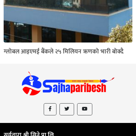
ग्लोबल आइएमई बैंकले २५ मिलियन ऋणको भारी बोक्दै
सूर्यतारा श्री सिने प्रा.लि