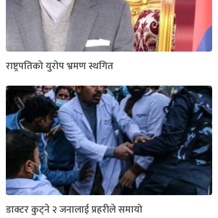
राष्ट्रपतिको युरोप भ्रमण स्थगित
डाक्टर कुट्ने २ जनालाई प्रहरीले समायो