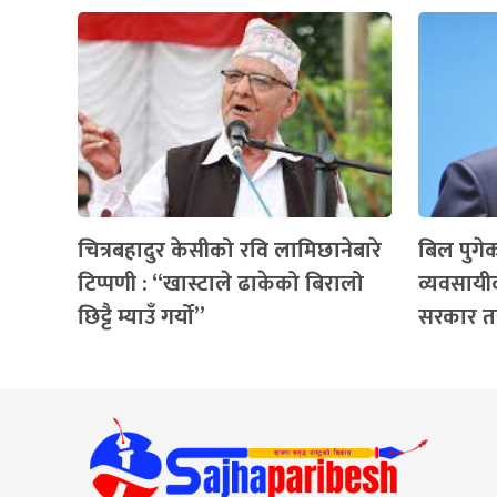
चित्रबहादुर केसीको रवि लामिछानेबारे
बिल पुगे
टिप्पणी : “खास्टाले ढाकेको बिरालो
व्यवसायीक
छिट्टै म्याउँ गर्यो”
सरकार 