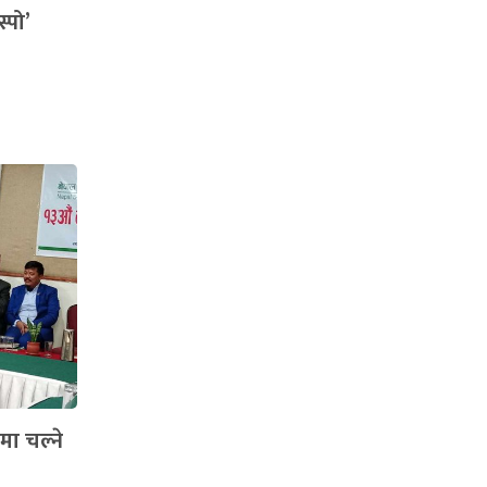
स्पो’
मा चल्ने