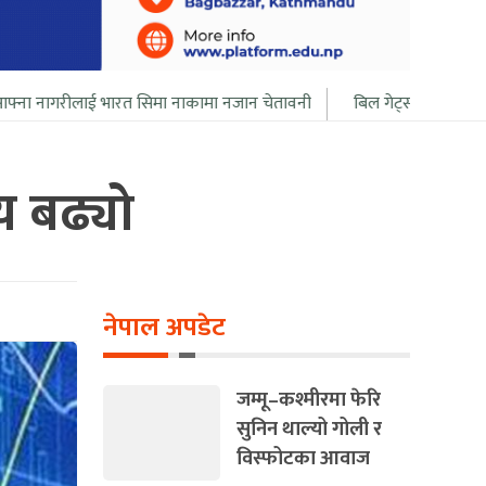
ारत सिमा नाकामा नजान चेतावनी
बिल गेट्सले आफ्नो सबै सम्पत्ति २० बर्ष भित
य बढ्यो
नेपाल अपडेट
जम्मू–कश्मीरमा फेरि
सुनिन थाल्यो गोली र
विस्फोटका आवाज