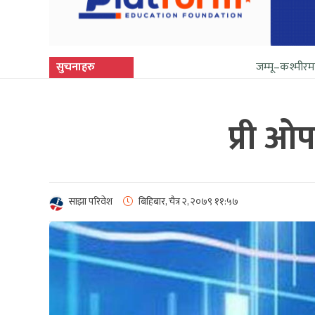
सुचनाहरु
जम्मू–कश्मीरमा फेरि सुनिन थाल्
प्री ओ
साझा परिवेश
बिहिबार, चैत्र २, २०७९
११:५७