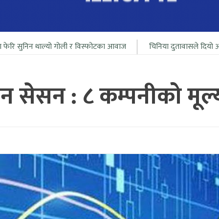
यो गोली र विस्फोटका आवाज
चिनिया दुतावासले दियो आफ्ना नागरीलाई भ
पन सेसन : ८ कम्पनीको मूल्