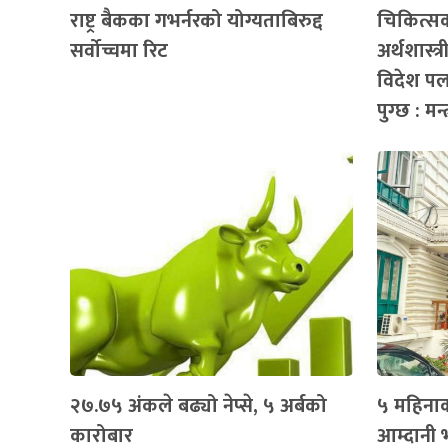
राष्ट्र बैकका गभर्नरको योग्यताबिरुद्द
चिकित्सक,
सर्वोच्चमा रिट
अर्थशास्त
विदेश पला
पुग्छ : मन्
२७.७५ अंकले बढ्यो नेप्से, ५ अर्बको
५ महिना
कारोबार
आम्दानी भ