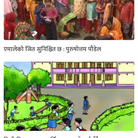
एमालेको जित सुनिश्चित छ : पुरुषोत्तम पौडेल