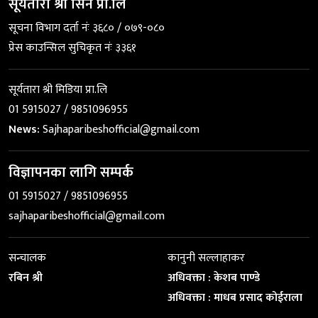
सूर्यतारा श्री सिने प्रा.लि
सूचना विभाग दर्ता नंः ३६८० / ०७९-०८०
प्रेस काउन्सिल सुचिकृत नंः ३३६१
सूर्यतारा श्री मिडिया प्रा.लि
01 5915027 / 9851096955
News:
Sajhaparibeshofficial@gmail.com
विज्ञापनका लागि सम्पर्क
01 5915027 / 9851096955
sajhaparibeshofficial@gmail.com
सन्चालक
कानुनी सल्लाहाकर
रबिन श्री
अधिवक्ता : केशब पाण्डे
अधिवक्ता : माधब प्रसाद कोईराला