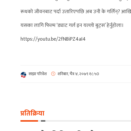
रूथको जीवनबाट पर्दा उतारिएपछि अब उनी के गर्लिन्? आखिर 
यसका लागि फिल्म ‘ड्याट गर्ल इन यल्लो बुट्स’ हेर्नुहोला।
https://youtu.be/2fNBiPZ4aI4
साझा परिवेश
शनिबार, चैत्र ४, २०७९
१८:५0
प्रतिक्रिया