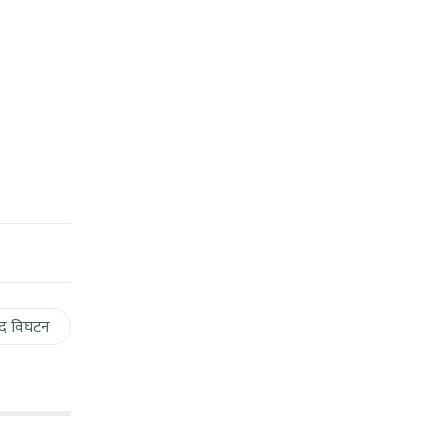
द विघटन