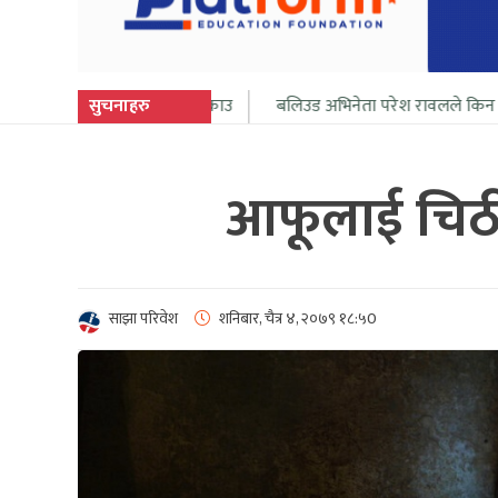
र झापाबाट पक्राउ
सुचनाहरु
बलिउड अभिनेता परेश रावलले किन पिए आफ्नै पिसाव?
आफूलाई चिठी ल
साझा परिवेश
शनिबार, चैत्र ४, २०७९
१८:५0