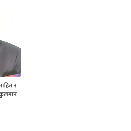
साहित र
 कुलमान