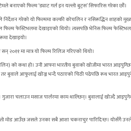
टिमले बनाएको फिल्म ‘ड्याट गर्ल इन यल्लो बुट्स’ सिफारिस गरेका छौं।
े निर्देशन गरेको यो फिल्ममा कल्की कोचलिन र नसिरूद्धिन शाहको मुख्
ल फिल्म फेस्टिभलमा देखाइएको थियो। त्यसपछि भेनिस फिल्म फेस्टिभ
रूमा देखाइयो।
 सन् २०११ मा मात्र यो फिल्म रिलिज गरिएको थियो।
कोचलिन) को कथा हो। उनी आफ्ना भारतीय बुवाको खोजीमा भारत आइपुग्छि
ँदैन। तर बुवाले आफूलाई खोज्न भन्दै पठाएको चिठी पढेपछि रूथ भारत आइपु
न्। गुजारा चलाउन मसाज पार्लरमा काम थाल्छिन्। बुवालाई खोज्दै आइपुग
यस्तो मोड आउँछ जसले उनका सबै आशा चकनाचुर पारिदिन्छ। योसँगै उनले