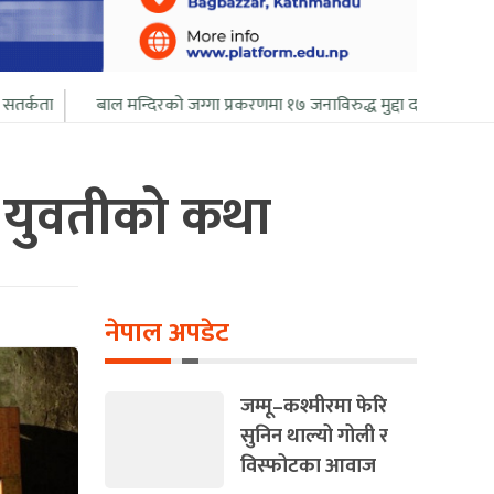
्दिरको जग्गा प्रकरणमा १७ जनाविरुद्ध मुद्दा दर्ता
भारतले सुरु गर्‍यो पाकिस
की युवतीको कथा
नेपाल अपडेट
जम्मू–कश्मीरमा फेरि
सुनिन थाल्यो गोली र
विस्फोटका आवाज