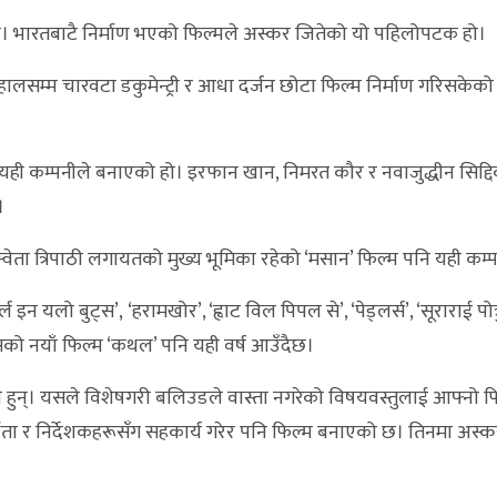
र जित्यो। भारतबाटै निर्माण भएको फिल्मले अस्कर जितेको यो पहिलोपटक हो।
ीले हालसम्म चारवटा डकुमेन्ट्री र आधा दर्जन छोटा फिल्म निर्माण गरिसकेक
स’ यही कम्पनीले बनाएको हो। इरफान खान, निमरत कौर र नवाजुद्धीन सिद्द
।
ा, स्वेता त्रिपाठी लगायतको मुख्य भूमिका रहेको ‘मसान’ फिल्म पनि यही कम
इन यलो बुट्स’, ‘हरामखोर’, ‘ह्वाट विल पिपल से’, ‘पेड्लर्स’, ‘सूराराई पोत्र
यसको नयाँ फिल्म ‘कथल’ पनि यही वर्ष आउँदैछ।
रेका हुन्। यसले विशेषगरी बलिउडले वास्ता नगरेको विषयवस्तुलाई आफ्नो 
ाता र निर्देशकहरूसँग सहकार्य गरेर पनि फिल्म बनाएको छ। तिनमा अस्क