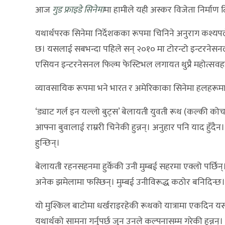
आज
गुड फ्राइडे सिनेमा
मा हामीले यही अस्कर विजेता निर्माण 
यथार्थपरक सिनेमा निर्देशकका रूपमा चिनिने अनुराग कश्यपल
छ। यसलाई सबभन्दा पहिले सन् २०१० मा टोरन्टो इन्टरनेसन
एसियन इन्टरनेसनल फिल्म फेस्टिभल लगायत थुप्रै महोत्सवह
व्यावसायिक रूपमा भने भारत र अमेरिकाका सिनेमा हलहरूमा
‘ड्याट गर्ल इन यल्लो बुट्स’ बेलायती युवती रूथ (कल्की 
आफ्ना बुवालाई राम्ररी चिनेकी हुन्नन्। अनुहार पनि याद हु
हुन्छिन्।
बेलायती रहनसहनमा हुर्केकी उनी मुम्बई सहरमा एक्लो पर्छि
अनेक झमेलामा फस्छिन्। मुम्बई उनीविरूद्ध कठोर बनिदिन्छ।
यो मुश्किल बाटोमा धर्खराइरहेकी रूथको यात्रामा एकदिन 
यथार्थको सामना गर्नुपर्छ जुन उनले कल्पनासम्म गरेकी हुन्नन्।