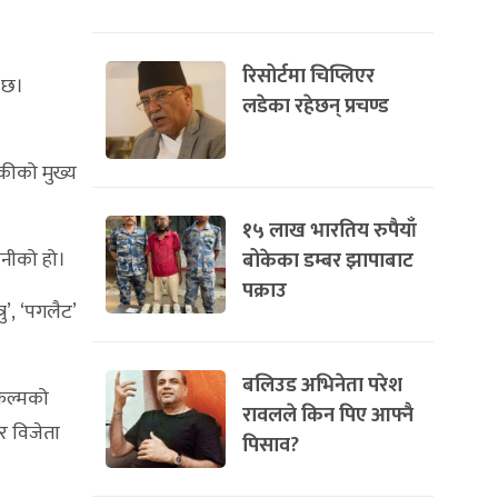
रिसोर्टमा चिप्लिएर
ो छ।
लडेका रहेछन् प्रचण्ड
िकीको मुख्य
१५ लाख भारतिय रुपैयाँ
्पनीको हो।
बोकेका डम्बर झापाबाट
पक्राउ
ु’, ‘पगलैट’
बलिउड अभिनेता परेश
फिल्मको
रावलले किन पिए आफ्नै
र विजेता
पिसाव?