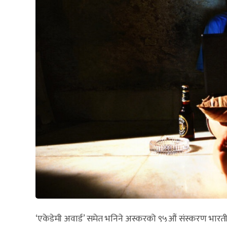
‘एकेडेमी अवार्ड’ समेत भनिने अस्करको ९५औं संस्करण भारत