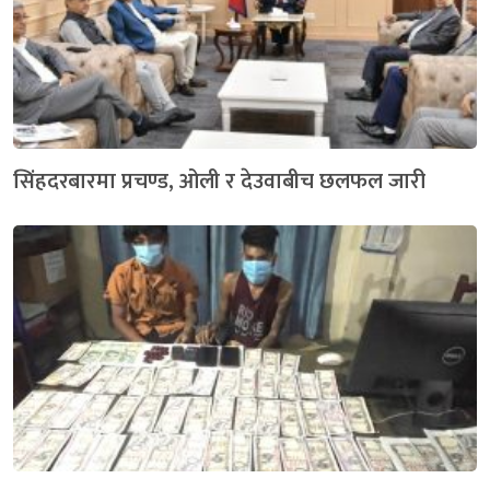
सिंहदरबारमा प्रचण्ड, ओली र देउवाबीच छलफल जारी