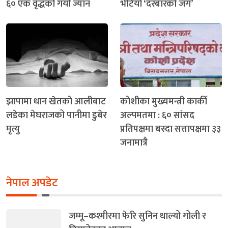
६० एक वृद्धको गयो ज्यान
भेटियो ‘दरबारको जग’
झापामा धान खेतको आलीबाट
कोशीका मुख्यमन्त्री कार्की
लडेका मेघराजको पानीमा डुबेर
अल्पमतमा : ६० सांसद
मृत्यु
प्रतिपक्षमा बस्दा सत्तापक्षमा ३३
जनामात्रै
नेपाल अपडेट
जम्मू–कश्मीरमा फेरि सुनिन थाल्यो गोली र