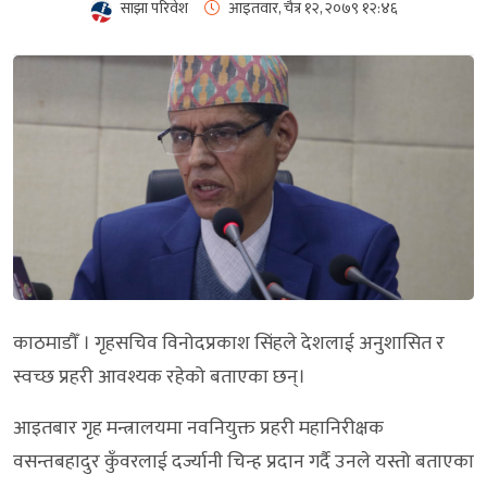
साझा परिवेश
आइतवार, चैत्र १२, २०७९
१२:४६
काठमाडौँ । गृहसचिव विनोदप्रकाश सिंहले देशलाई अनुशासित र
स्वच्छ प्रहरी आवश्यक रहेको बताएका छन्।
आइतबार गृह मन्त्रालयमा नवनियुक्त प्रहरी महानिरीक्षक
वसन्तबहादुर कुँवरलाई दर्ज्यानी चिन्ह प्रदान गर्दै उनले यस्तो बताएका