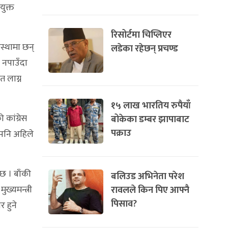
युक्त
रिसोर्टमा चिप्लिएर
वस्थामा छन्
लडेका रहेछन् प्रचण्ड
ा नपाउँदा
त लाग्न
१५ लाख भारतिय रुपैयाँ
कांग्रेस
बोकेका डम्बर झापाबाट
पक्राउ
 पनि अहिले
 छ । बाँकी
बलिउड अभिनेता परेश
ुख्यमन्त्री
रावलले किन पिए आफ्नै
पिसाव?
 हुने