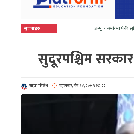
सुचनाहरु
जम्मू–कश्मीरमा फेरि सुनिन थाल्यो गोली
सुदूरपश्चिम सरकार
साझा परिवेश
मङ्लबार, चैत्र १४, २०७९
१0:११