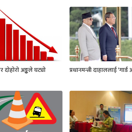
दाेहाेराे अङ्कले घट्याे
प्रधानमन्त्री दाहाललाई ‘गार्