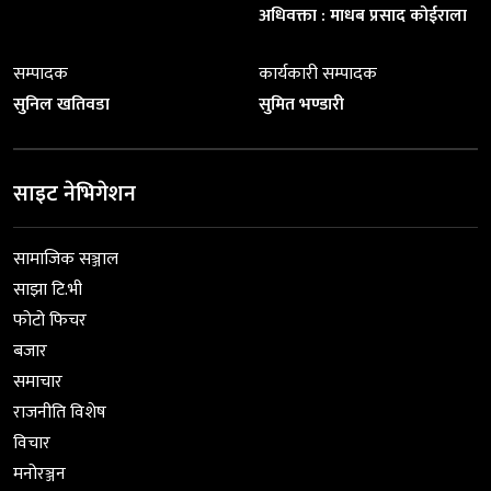
अधिवक्ता : माधब प्रसाद कोईराला
सम्पादक
कार्यकारी सम्पादक
सुनिल खतिवडा
सुमित भण्डारी
साइट नेभिगेशन
सामाजिक सञ्जाल
साझा टि.भी
फोटो फिचर
बजार
समाचार
राजनीति विशेष
विचार
मनोरञ्जन