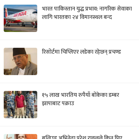
भारत पाकिस्तान युद्ध प्रभाव: नागरिक सेवाका
लागि भारतका २४ विमानस्थल बन्द
रिसोर्टमा चिप्लिएर लडेका रहेछन् प्रचण्ड
१५ लाख भारतिय रुपैयाँ बोकेका डम्बर
झापाबाट पक्राउ
बलिउड अभिनेता परेश रावलले किन पिए