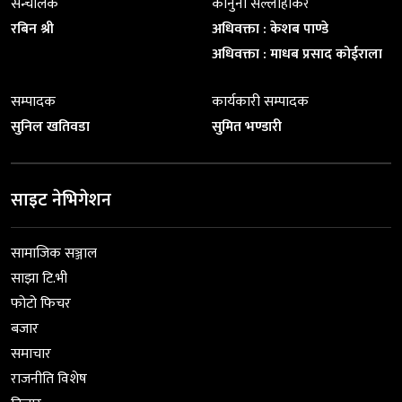
सन्चालक
कानुनी सल्लाहाकर
रबिन श्री
अधिवक्ता : केशब पाण्डे
अधिवक्ता : माधब प्रसाद कोईराला
सम्पादक
कार्यकारी सम्पादक
सुनिल खतिवडा
सुमित भण्डारी
साइट नेभिगेशन
सामाजिक सञ्जाल
साझा टि.भी
फोटो फिचर
बजार
समाचार
राजनीति विशेष