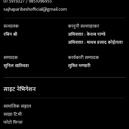
01 5915027 / 9851096955
sajhaparibeshofficial@gmail.com
सन्चालक
कानुनी सल्लाहाकर
रबिन श्री
अधिवक्ता : केशब पाण्डे
अधिवक्ता : माधब प्रसाद कोईराला
सम्पादक
कार्यकारी सम्पादक
सुनिल खतिवडा
सुमित भण्डारी
साइट नेभिगेशन
सामाजिक सञ्जाल
साझा टि.भी
फोटो फिचर