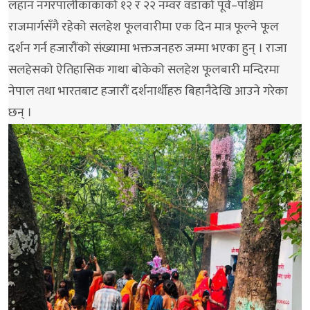
लहान नगरपालीकाकाको १२ र २२ नम्वर वडाको पूर्व–पश्चिम
राजमार्गसँगै रहेको सलहेश फूलवारीमा एक दिन मात्र फूल्ने फूल
दर्शन गर्न हजारौंको संख्यामा भक्तजनहरु जम्मा भएका हुन् । राजा
सलहेसको ऐतिहासिक गाथा बोकेको सलहेश फूलबारी मन्दिरमा
नेपाल तथा भारतबाट हजारौं दर्शनार्थीहरु बिहानैदेखि आउने गरेका
छन् ।