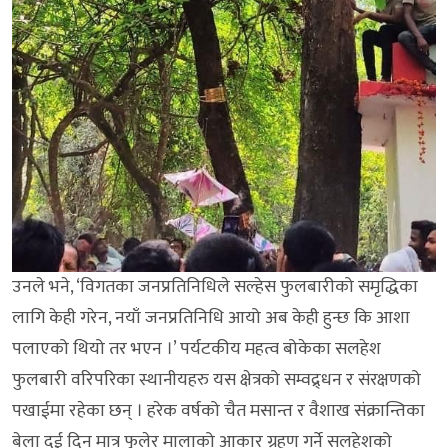
उनले भने, ‘विगतका जनप्रतिनिधिले सल्हेस फुलबारीको समृद्धिका
लागि केही गरेन, नयाँ जनप्रतिनिधि आयो अब केही हुन्छ कि आशा
पलाएको थियो तर भएन ।’ पर्यटकीय महत्व बोकेका सलहेश
फुलबारी वरिपरिका स्थानीयहरु यस क्षेत्रको सम्वद्र्धन र संरक्षणको
पखाईमा रहेका छन् । हरेक वर्षको चैत मसान्त र वैशाख संक्रान्तिका
बेला दुई दिन मात्र फुलेर मालाको आकार ग्रहण गर्ने सलहेशको