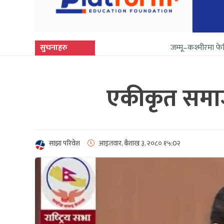
सुचनाहरु
जम्मू–कश्मीरमा फेरि सुनिन थाल्यो
एकीकृत समाजव
साझा परिवेश
आइतवार, बैशाख ३, २०८०
१५:0२