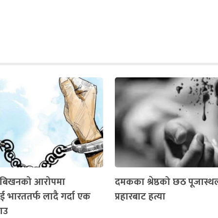
चबिखनको आरोपमा
दमकका श्रेष्ठको छठ पूजास्थ
 भारततर्फ लादै गर्दा एक
प्रहारबाट हत्या
राउ