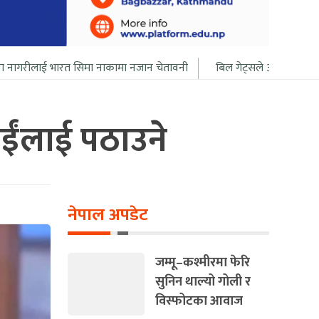
 सिमा नाकामा नजान चेतावनी
बिल गेट्सले आफ्नो सबै सम्पत्ति २० बर्ष भित्र 
ाईंलाई पठाउने
नेपाल अपडेट
जम्मू–कश्मीरमा फेरि
सुनिन थाल्यो गोली र
विस्फोटका आवाज