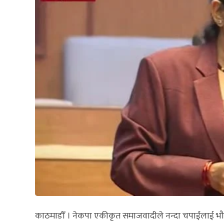
काठमाडौँ । नेकपा एकीकृत समाजवादीले नन्दा चपाईंलाई भौतिक