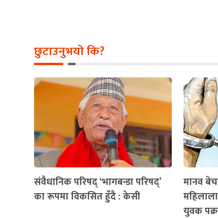
छुटाउनुभयो कि?
संवैधानिक परिषद् ‘भागबन्डा परिषद्’
मानव बे
का रूपमा विकसित हुँदै : केसी
महिलालाई
युवक पक्