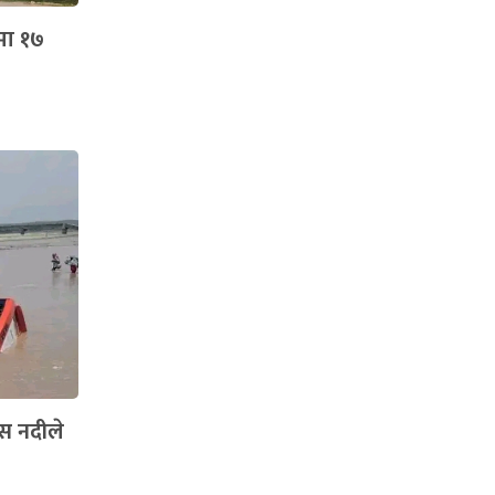
मा १७
बस नदीले