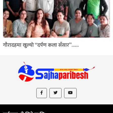
गौरादहमा खुल्यो “दर्पण कला सँसार”……