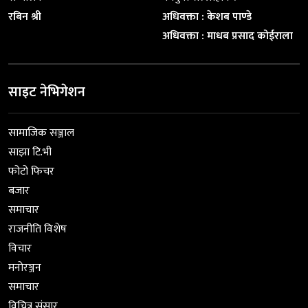
रबिन श्री
अधिवक्ता : केशब पाण्डे
अधिवक्ता : माधब प्रसाद कोईराला
साइट नेभिगेशन
सामाजिक सञ्जाल
साझा टि.भी
फोटो फिचर
बजार
समाचार
राजनीति विशेष
विचार
मनोरञ्जन
समाचार
विचित्र संसार