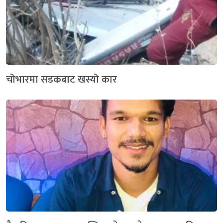
चोभारमा सडकबाट खस्यो कार