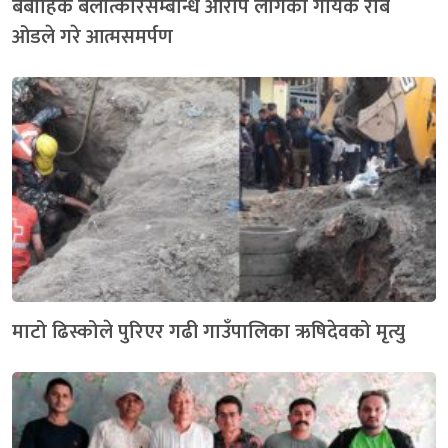
बैबाहिक बलात्कारसम्बन्धि आरोप लागेका गायक रबि
ओडले गरे आत्मसमर्पण
माटो ढिस्कोले पुरिएर गढी गाउँपालिका ऋषिदेवको मृत्यु