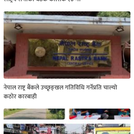
नेपाल राष्ट्र बैंकले उच्छृङ्खल गतिविधि गर्नेप्रति चाल्यो
कठोर कारबाही