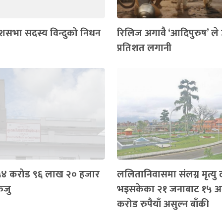
देशसभा सदस्य विन्दुको निधन
रिलिज अगावै ‘आदिपुरुष’ ले
प्रतिशत लगानी
 ५४ करोड ९६ लाख २० हजार
ललितानिवासमा संलग्न मृत्यु द
रुजु
भइसकेका २१ जनाबाट १५ अर्
करोड रुपैयाँ असुल्न बाँकी