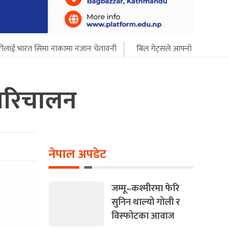
ा नाकामा नजान चेतावनी
बिल गेट्सले आफ्नो सबै सम्पत्ति २० बर्ष भित्र दान द
 परिचालन
नेपाल अपडेट
जम्मू–कश्मीरमा फेरि
सुनिन थाल्यो गोली र
विस्फोटका आवाज