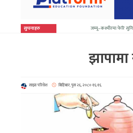
सुचनाहरु
जम्मू–कश्मीरमा फेरि सुनिन थाल्यो गोली
झापामा 
साझा परिवेश
बिहिबार, पुस २६, २०८०
१६:१६