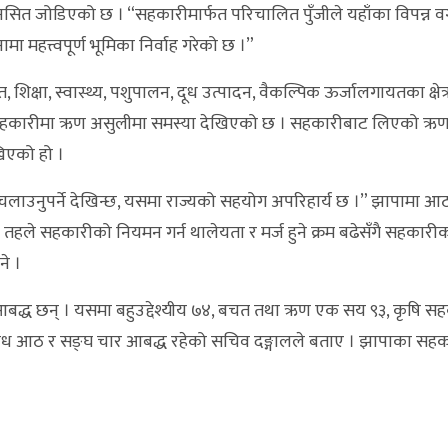
त जोडिएको छ । “सहकारीमार्फत परिचालित पुँजीले यहाँका विपन्न वर्ग
 महत्त्वपूर्ण भूमिका निर्वाह गरेको छ ।”
, शिक्षा, स्वास्थ्य, पशुपालन, दूध उत्पादन, वैकल्पिक ऊर्जालगायतका क्षेत
सहकारीमा ऋण असुलीमा समस्या देखिएको छ । सहकारीबाट लिएको ऋण 
िएको हो ।
ान नै चलाउनुपर्ने देखिन्छ, यसमा राज्यको सहयोग अपरिहार्य छ ।” झापामा 
हले सहकारीको नियमन गर्न थालेयता र मर्ज हुने क्रम बढेसँगै सहकारीक
े ।
बद्ध छन् । यसमा बहुउद्देश्यीय ७४, बचत तथा ऋण एक सय ९३, कृषि स
विविध आठ र सङ्घ चार आबद्ध रहेको सचिव दङ्गालले बताए । झापाका सहक