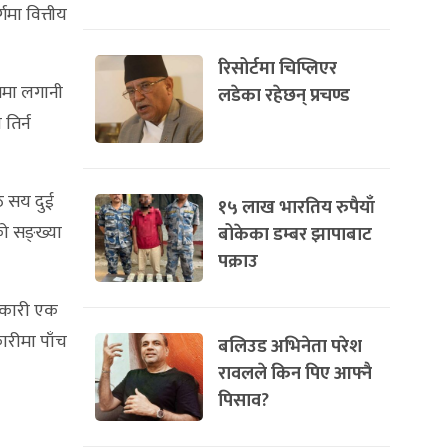
मा वित्तीय
रिसोर्टमा चिप्लिएर
्रमा लगानी
लडेका रहेछन् प्रचण्ड
तिर्न
आठ सय दुई
१५ लाख भारतिय रुपैयाँ
ो सङ्ख्या
बोकेका डम्बर झापाबाट
पक्राउ
हकारी एक
ारीमा पाँच
बलिउड अभिनेता परेश
रावलले किन पिए आफ्नै
पिसाव?