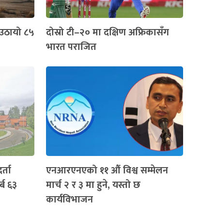
 उठायो ८५
दोस्रो टी–२० मा दक्षिण अफ्रिकासँग
भारत पराजित
र्ता
एनआरएनएको ११ औं विश्व सम्मेलन
ब ६३
मार्च २ र ३ मा हुने, यस्तो छ
कार्यविभाजन