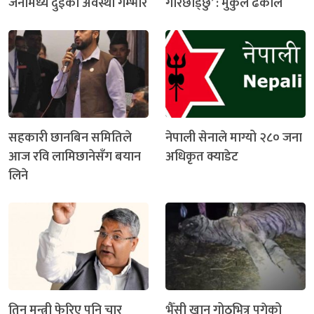
जनामध्ये दुईको अवस्था गम्भीर
गरिछाड्छु’ : मुकुल ढकाल
सहकारी छानबिन समितिले
नेपाली सेनाले माग्यो २८० जना
आज रवि लामिछानेसँग बयान
अधिकृत क्याडेट
लिने
तिन मन्त्री फेरिए पनि चार
भैँसी खान गोठभित्र पुगेको