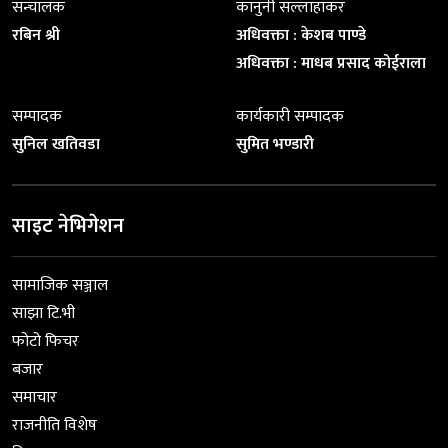
सन्चालक
कानुनी सल्लाहाकर
रबिन श्री
अधिवक्ता : केशब पाण्डे
अधिवक्ता : माधब प्रसाद कोईराला
सम्पादक
कार्यकारी सम्पादक
सुनिल खतिवडा
सुमित भण्डारी
साइट नेभिगेशन
सामाजिक सञ्जाल
साझा टि.भी
फोटो फिचर
बजार
समाचार
राजनीति विशेष