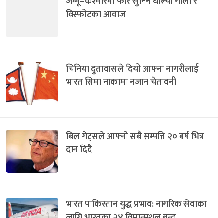
जम्मू–कश्मीरमा फेरि सुनिन थाल्यो गोली र
विस्फोटका आवाज
चिनिया दुतावासले दियो आफ्ना नागरीलाई
भारत सिमा नाकामा नजान चेतावनी
बिल गेट्सले आफ्नो सबै सम्पत्ति २० बर्ष भित्र
दान दिदै
भारत पाकिस्तान युद्ध प्रभाव: नागरिक सेवाका
लागि भारतका २४ विमानस्थल बन्द