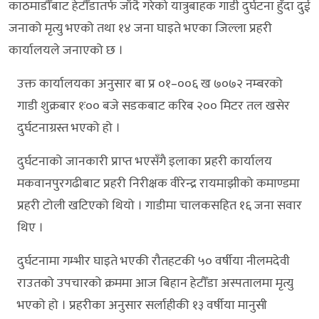
काठमाडौँबाट हेटौँडातर्फ जाँदै गरेको यात्रुबाहक गाडी दुर्घटना हुँदा दुई
जनाको मृत्यु भएको तथा १४ जना घाइते भएका जिल्ला प्रहरी
कार्यालयले जनाएको छ ।
उक्त कार्यालयका अनुसार बा प्र ०१–००६ ख ७०७२ नम्बरको
गाडी शुक्रबार १ः०० बजे सडकबाट करिब २०० मिटर तल खसेर
दुर्घटनाग्रस्त भएको हो ।
दुर्घटनाको जानकारी प्राप्त भएसँगै इलाका प्रहरी कार्यालय
मकवानपुरगढीबाट प्रहरी निरीक्षक वीरेन्द्र रायमाझीको कमाण्डमा
प्रहरी टोली खटिएको थियो । गाडीमा चालकसहित १६ जना सवार
थिए ।
दुर्घटनामा गम्भीर घाइते भएकी रौतहटकी ५० वर्षीया नीलमदेवी
राउतको उपचारको क्रममा आज बिहान हेटौँडा अस्पतालमा मृत्यु
भएको हो । प्रहरीका अनुसार सर्लाहीकी १३ वर्षीया मानुसी