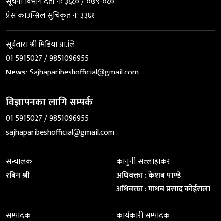
सूचना विभाग दर्ता नंः ३६८० / ०७९-०८०
प्रेस काउन्सिल सुचिकृत नंः ३३६१
सूर्यतारा श्री मिडिया प्रा.लि
01 5915027 / 9851096955
News:
Sajhaparibeshofficial@gmail.com
विज्ञापनका लागि सम्पर्क
01 5915027 / 9851096955
sajhaparibeshofficial@gmail.com
सन्चालक
कानुनी सल्लाहाकर
रबिन श्री
अधिवक्ता : केशब पाण्डे
अधिवक्ता : माधब प्रसाद कोईराला
सम्पादक
कार्यकारी सम्पादक