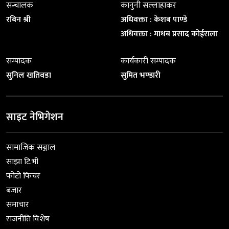
सन्चालक
कानुनी सल्लाहाकर
रबिन श्री
अधिवक्ता : केशब पाण्डे
अधिवक्ता : माधब प्रसाद कोईराला
सम्पादक
कार्यकारी सम्पादक
सुनिल खतिवडा
सुमित भण्डारी
साइट नेभिगेशन
सामाजिक सञ्जाल
साझा टि.भी
फोटो फिचर
बजार
समाचार
राजनीति विशेष