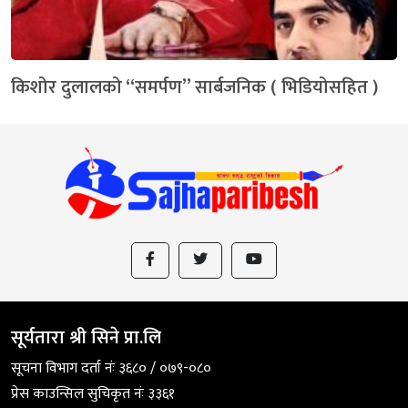
किशोर दुलालको “समर्पण” सार्बजनिक ( भिडियोसहित )
सूर्यतारा श्री सिने प्रा.लि
सूचना विभाग दर्ता नंः ३६८० / ०७९-०८०
प्रेस काउन्सिल सुचिकृत नंः ३३६१