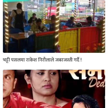
भट्टी पसलमा राकेश निरौलाले जबरजस्ती गर्दै !