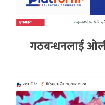
सुचनाहरु
जम्मू–कश्मीरमा फेरि सुनिन थाल्यो गोली 
गठबन्धनलाई ओलीक
साझा परिवेश
बिहिबार, कार्तिक २४, २०७९
१६:२४