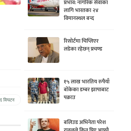
प्रभाव: नागरिक सेवाका
लागि भारतका २४
विमानस्थल बन्द
रिसोर्टमा चिप्लिएर
लडेका रहेछन् प्रचण्ड
१५ लाख भारतिय रुपैयाँ
बोकेका डम्बर झापाबाट
पक्राउ
द विघटन
बलिउड अभिनेता परेश
रावलले किन पिए आफ्नै