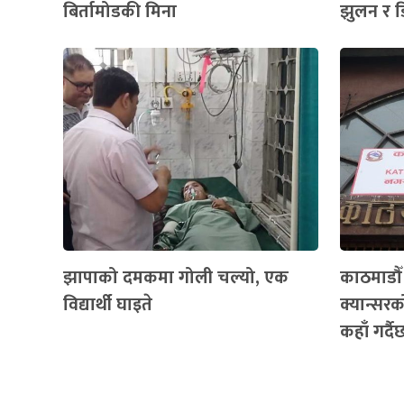
बिर्तामोडकी मिना
झुलन र ड
झापाको दमकमा गोली चल्यो, एक
काठमाडौ
विद्यार्थी घाइते
क्यान्सरको
कहाँ गर्द