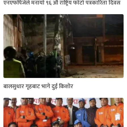
एनएफपिजेले मनायो ९६ औं राष्ट्रिय फोटो पत्रकारिता दिवस
बालसुधार गृहबाट भागे दुई किशोर