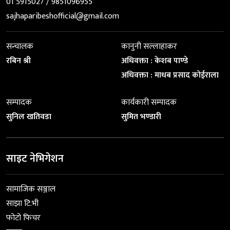
01 5915027 / 9851096955
sajhaparibeshofficial@gmail.com
सन्चालक
कानुनी सल्लाहाकर
रबिन श्री
अधिवक्ता : केशब पाण्डे
अधिवक्ता : माधब प्रसाद कोईराला
सम्पादक
कार्यकारी सम्पादक
सुनिल खतिवडा
सुमित भण्डारी
साइट नेभिगेशन
सामाजिक सञ्जाल
साझा टि.भी
फोटो फिचर