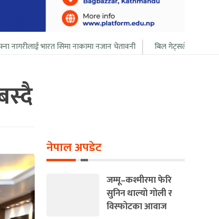
त सिमा नाकामा नजान चेतावनी
बिल गेट्सले आफ्नो सबै सम्पत्ति २० बर्ष भित्
स्दै
नेपाल अपडेट
जम्मू–कश्मीरमा फेरि
सुनिन थाल्यो गोली र
विस्फोटका आवाज