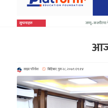
सुचनाहरु
जम्मू–कश्मीरमा फेरि सुनिन थाल्य
आज 
साझा परिवेश
बिहिबार, पुस २८, २०७९
0९:१४