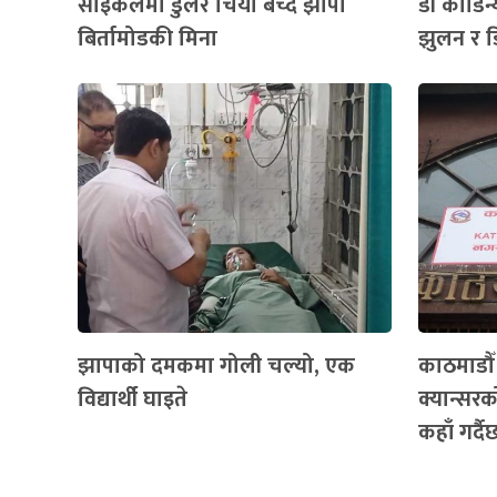
साइकलमा डुलेर चिया बेच्दै झापा
डी कौडिन्
बिर्तामोडकी मिना
झुलन र ड
झापाको दमकमा गोली चल्यो, एक
काठमाडौ
विद्यार्थी घाइते
क्यान्सरको
कहाँ गर्द