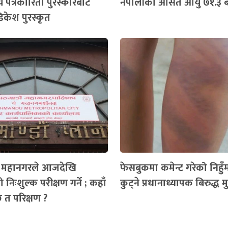
य पत्रकारिता पुरस्कारबाट
नेपालीको औसत आयु ७१.३ बर
िकेश पुरस्कृत
ँ महानगरले आजदेखि
फेसबुकमा कमेन्ट गरेको निहुँमा 
 निःशुल्क परीक्षण गर्ने ; कहाँ
कुट्ने प्रधानाध्यापक बिरुद्ध मुद्
ैछ त परिक्षण ?