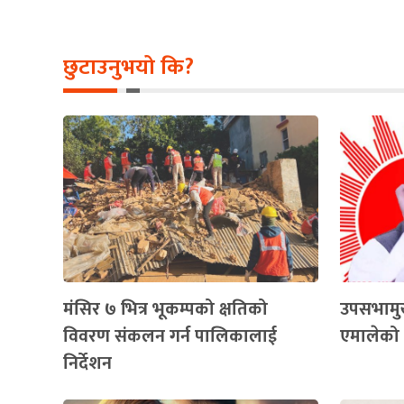
छुटाउनुभयो कि?
मंसिर ७ भित्र भूकम्पको क्षतिको
उपसभामुख
विवरण संकलन गर्न पालिकालाई
एमालेको 
निर्देशन