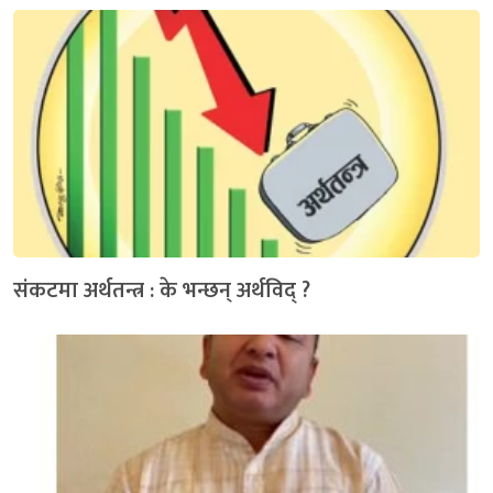
संकटमा अर्थतन्त्र : के भन्छन् अर्थविद् ?