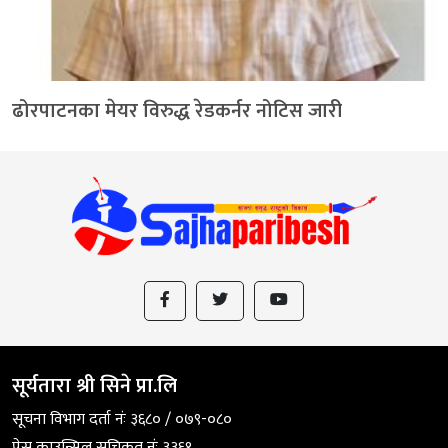
ढोरपाटनका मेयर विरुद्ध रेडकर्नर नोटिस जारी
सूर्यतारा श्री सिने प्रा.लि
सूचना विभाग दर्ता नंः ३६८० / ०७९-०८०
प्रेस काउन्सिल सुचिकृत नंः ३३६१