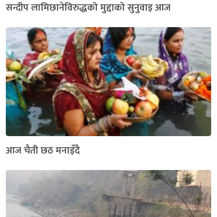
सन्दीप लामिछानेविरुद्धको मुद्दाको सुनुवाइ आज
आज चैती छठ मनाइँदै