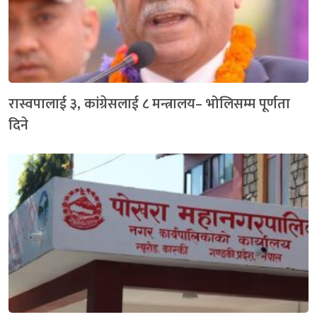
रास्वपालाई ३, कांग्रेसलाई ८ मन्त्रालय– भोलिसम्म पूर्णता
दिने