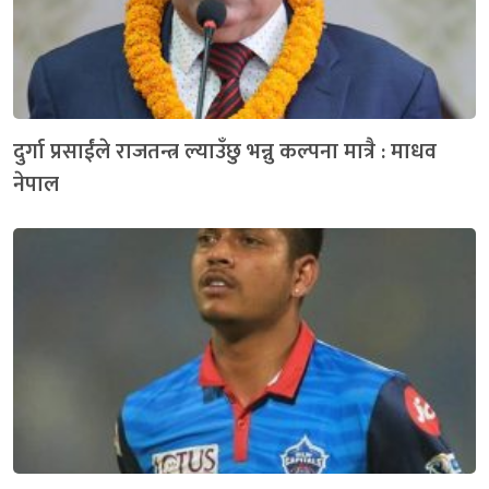
दुर्गा प्रसाईंले राजतन्त्र ल्याउँछु भन्नु कल्पना मात्रै : माधव
नेपाल