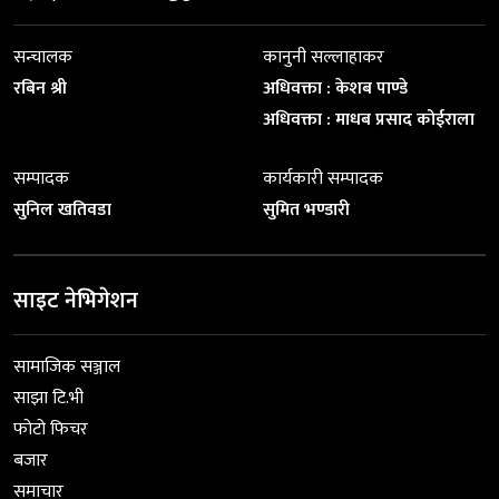
सन्चालक
कानुनी सल्लाहाकर
रबिन श्री
अधिवक्ता : केशब पाण्डे
अधिवक्ता : माधब प्रसाद कोईराला
सम्पादक
कार्यकारी सम्पादक
सुनिल खतिवडा
सुमित भण्डारी
साइट नेभिगेशन
सामाजिक सञ्जाल
साझा टि.भी
फोटो फिचर
बजार
समाचार