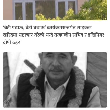
‘बेटी पढाऊ, बेटी बचाऊ’ कार्यक्रमअन्तर्गत साइकल
खरिदमा भ्रष्टाचार गरेको भन्दै तत्कालीन सचिव र इञ्जिनियर
दोषी ठहर