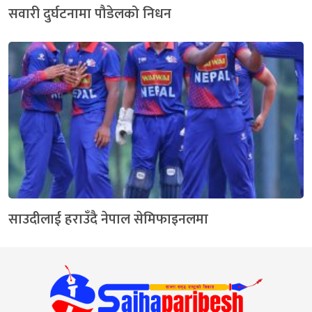
सवारी दुर्घटनामा पौडेलको निधन
साउदीलाई हराउँदै नेपाल सेमिफाइनलमा