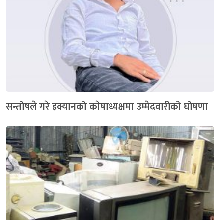
सन्तोषले गरे इक्यानको काेषाध्यक्षमा उम्मेदवारीको घोषणा