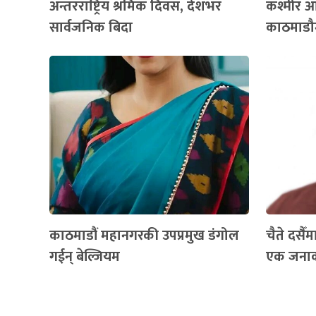
अन्तरराष्ट्रिय श्रमिक दिवस, देशभर
कश्मीर आ
सार्वजनिक बिदा
काठमाडौम
काठमाडौं महानगरकी उपप्रमुख डंगोल
चैते दसैँ
गईन् बेल्जियम
एक जनाको