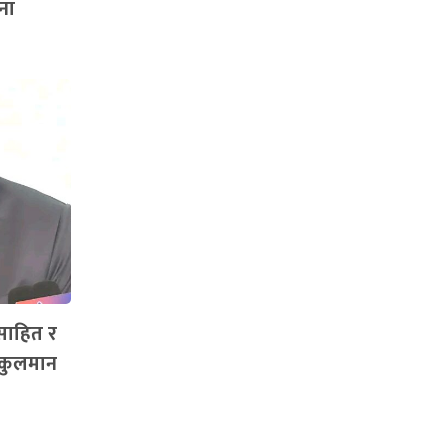
ना
साहित र
 कुलमान