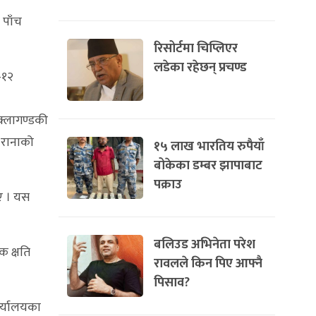
 पाँच
रिसोर्टमा चिप्लिएर
लडेका रहेछन् प्रचण्ड
–१२
क्लागण्डकी
 रानाको
१५ लाख भारतिय रुपैयाँ
बोकेका डम्बर झापाबाट
पक्राउ
ए । यस
बलिउड अभिनेता परेश
क क्षति
रावलले किन पिए आफ्नै
पिसाव?
ार्यालयका