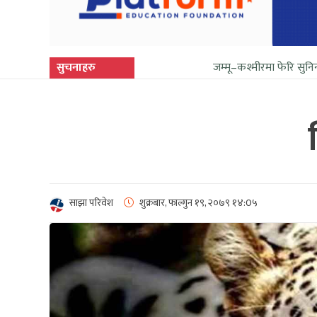
सुचनाहरु
जम्मू–कश्मीरमा फेरि सुनिन थाल्यो गोली र
साझा परिवेश
शुक्रबार, फाल्गुन १९, २०७९
१४:0५