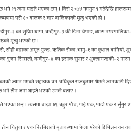
 भने १९ जना घाइते भएका छन् । विसं २०७४ फागुन ९ गतेदेखि हालसम्म
क्रमणमा परी १० बालक र चार बालिकाको मृत्यु भएको हो ।
 बन्दीपुर–१ का सुप्रिम थापा, बन्दीपुर–३ की डिना चेपाङ, व्यास नगरपालिका
्ठको मृत्यु भएको छ ।
कारी, सोही वडाका अमृत गुरुङ, ऋतिक रोका, भानु–१ का कुशल बानियाँ, शु
ा पुजन सिञ्जाली, बन्दीपुर–४ का इसाक सुनार र शुक्लागण्डकी–२ नारन
िकाको ज्यान गएको सहायक वन अधिकृत राजकुमार श्रेष्ठले जानकारी दि
 छ भने तीन जना घाइते भएको उनले बताए ।
भएका छन् । त्यसमा बाख्रा ६९, बङ्गुर पाँच, गाई एक, पाडो एक र सुँगुर ए
भने तीन चितुवा र एक निरबिरालो मृतावस्थामा फेला परेको डिभिजन वन क