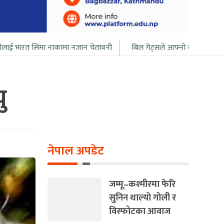
ाकामा नजान चेतावनी
बिल गेट्सले आफ्नो सबै सम्पत्ति २० बर्ष भित्र दान दिदै
ु
नेपाल अपडेट
जम्मू–कश्मीरमा फेरि
सुनिन थाल्यो गोली र
विस्फोटका आवाज