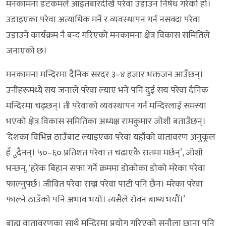
मनकामना डटकमले आइतबारदेखि परेवा उडाउन निषेध गरेको हो।
उडाइएका परेवा अत्याधिक मर्ने र व्यवस्थापन गर्न नसक्दा परेवा
उडाउने कार्यक्रम नै बन्द गरिएको मनकामना क्षेत्र विकास समितिले
जनाएको छ।
मनकामना मन्दिरमा दैनिक सरदर ३–४ हजार भक्तजन आउँछन्।
उनीहरूमध्ये सय जनाले परेवा ल्याए भने पनि दुई सय परेवा दैनिक
मन्दिरमा चढ्छन्। ती परेवाको व्यवस्थापन गर्न मन्दिरलाई समस्या
भएको क्षेत्र विकास समितिका अध्यक्ष रामकुमार जोशी बताउँछन्।
‘देशका विभिन्न ठाउँबाट ल्याइएका परेवा यहाँको वातावरण अनुकूल
हँुदैनन्। ५०–६० प्रतिशत परेवा त चढाएकै रातमा मर्छन्’, जोशी
भन्छन्, ‘हरेक बिहान सफा गर्ने क्रममा डोकोका डोको मरेका परेवा
फाल्नुपर्छ। जीवित परेवा राख्न परेवा पाटी पनि छैन। मरेका परेवा
फाल्ने ठाउँको पनि अभाव भयो। त्यसैले रोक्न बाध्य भयौं।’
बाह्य वातावरणका साथै मन्दिरमा प्रयोग गरिएको सुनौला छाना पनि