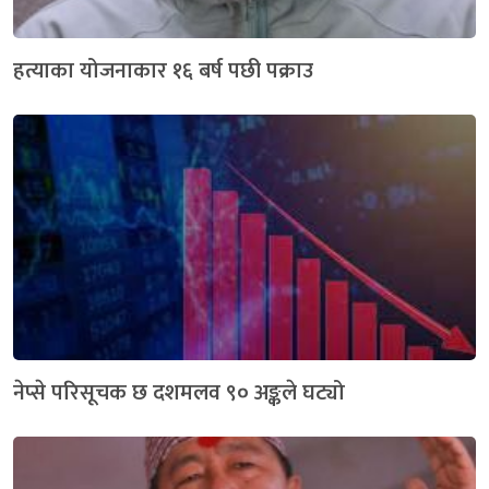
हत्याका योजनाकार १६ बर्ष पछी पक्राउ
नेप्से परिसूचक छ दशमलव ९० अङ्कले घट्यो