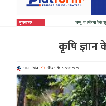
सुचनाहरु
जम्मू–कश्मीरमा फेरि सुनिन थाल्यो गोली 
कृषि ज्ञान 
साझा परिवेश
बिहिबार, चैत्र २, २०७९
११:११