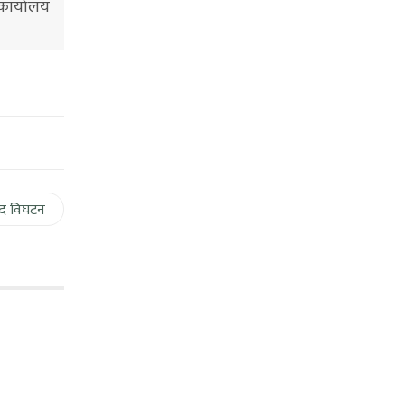
कार्यालय
द विघटन