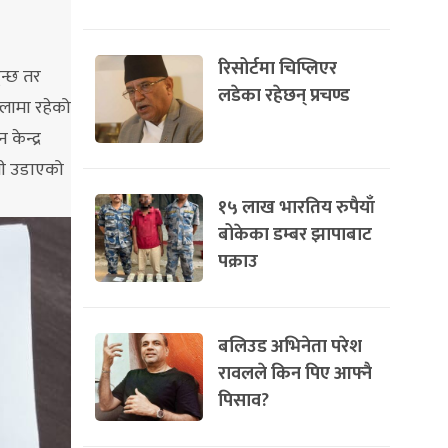
रिसोर्टमा चिप्लिएर
ुन्छ तर
लडेका रहेछन् प्रचण्ड
्लामा रहेको
ेन्द्र
जनी उडाएको
१५ लाख भारतिय रुपैयाँ
बोकेका डम्बर झापाबाट
पक्राउ
बलिउड अभिनेता परेश
रावलले किन पिए आफ्नै
पिसाव?