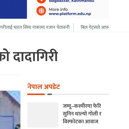
नाकामा नजान चेतावनी
बिल गेट्सले आफ्नो सबै सम्पत्ति २० बर्ष भित्र दान दिद
हको दादागिरी
नेपाल अपडेट
जम्मू–कश्मीरमा फेरि
सुनिन थाल्यो गोली र
विस्फोटका आवाज