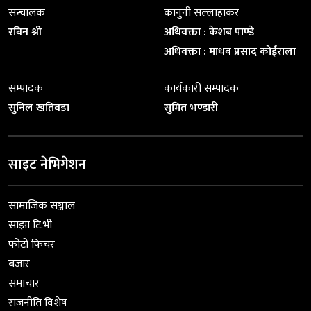
सन्चालक
कानुनी सल्लाहाकर
रबिन श्री
अधिवक्ता : केशब पाण्डे
अधिवक्ता : माधब प्रसाद कोईराला
सम्पादक
कार्यकारी सम्पादक
सुनिल खतिवडा
सुमित भण्डारी
साइट नेभिगेशन
सामाजिक सञ्जाल
साझा टि.भी
फोटो फिचर
बजार
समाचार
राजनीति विशेष