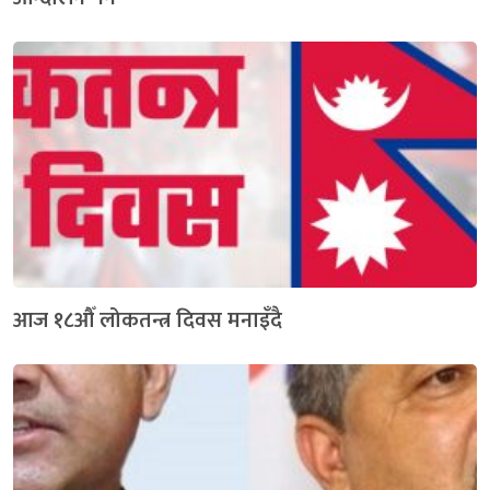
आज १८औँ लोकतन्त्र दिवस मनाइँदै