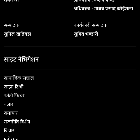
रबिन श्री
अधिवक्ता : केशब पाण्डे
अधिवक्ता : माधब प्रसाद कोईराला
सम्पादक
कार्यकारी सम्पादक
सुनिल खतिवडा
सुमित भण्डारी
साइट नेभिगेशन
सामाजिक सञ्जाल
साझा टि.भी
फोटो फिचर
बजार
समाचार
राजनीति विशेष
विचार
मनोरञ्जन