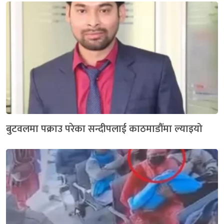
बुटवलमा पक्राउ परेका सन्दीपलाई काठमाडौँमा ल्याइयो