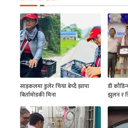
साइकलमा डुलेर चिया बेच्दै झापा
डी कौडिन्
बिर्तामोडकी मिना
झुलन र ड