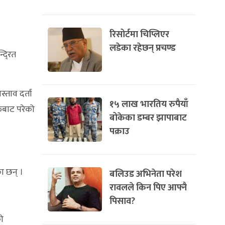
रिसोर्टमा चिप्लिएर
लडेका रहेछन् प्रचण्ड
दि्रत
्ताव दर्ता
१५ लाख भारतिय रुपैयाँ
ुबाट परेको
बोकेका डम्बर झापाबाट
पक्राउ
ा छन् ।
बलिउड अभिनेता परेश
रावलले किन पिए आफ्नै
पिसाव?
को