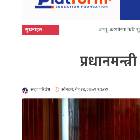
सुचनाहरु
जम्मू–कश्मीरमा फेरि सुनिन थाल्यो गोली 
प्रधानमन्त्
साझा परिवेश
सोमवार, चैत्र १३, २०७९
१0:0१