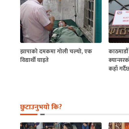
झापाको दमकमा गोली चल्यो, एक
काठमाडौ
विद्यार्थी घाइते
क्यान्सरको
कहाँ गर्द
छुटाउनुभयो कि?