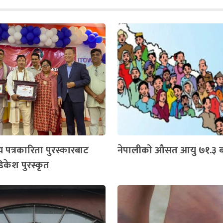
य पत्रकारिता पुरस्कारबाट
नेपालीको औसत आयु ७१.३ बर
िकेश पुरस्कृत