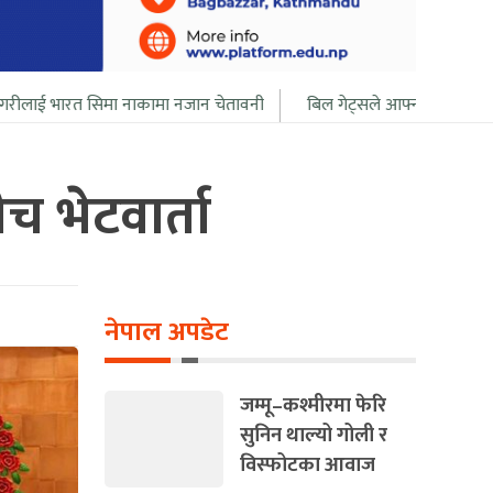
नाकामा नजान चेतावनी
बिल गेट्सले आफ्नो सबै सम्पत्ति २० बर्ष भित्र दान दि
ीच भेटवार्ता
नेपाल अपडेट
जम्मू–कश्मीरमा फेरि
सुनिन थाल्यो गोली र
विस्फोटका आवाज