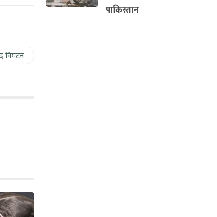
पाकिस्तान
द विघटन