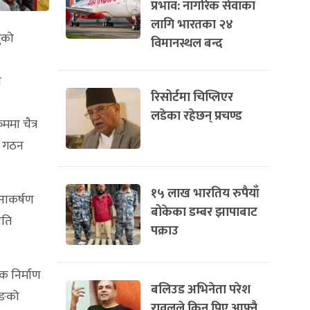
प्रभाव: नागरिक सेवाका
लागि भारतका २४
ुको
विमानस्थल बन्द
च
रिसोर्टमा चिप्लिएर
लडेका रहेछन् प्रचण्ड
मा चैत्र
ि गठन
१५ लाख भारतिय रुपैयाँ
नाकर्षण
बोकेका डम्बर झापाबाट
रति
पक्राउ
 निर्माण
बलिउड अभिनेता परेश
ाङको
रावलले किन पिए आफ्नै