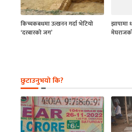
किच्चकबधमा उत्खनन गर्दा भेटियो
झापामा 
‘दरबारको जग’
मेघराजको 
छुटाउनुभयो कि?