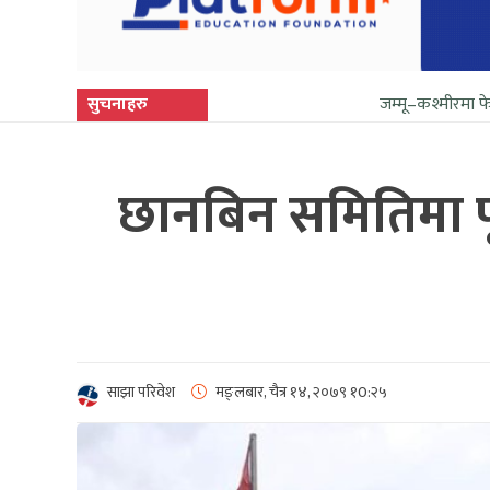
सुचनाहरु
जम्मू–कश्मीरमा फेरि सुनिन थाल्यो 
छानबिन समितिमा पूर्व
साझा परिवेश
मङ्लबार, चैत्र १४, २०७९
१0:२५