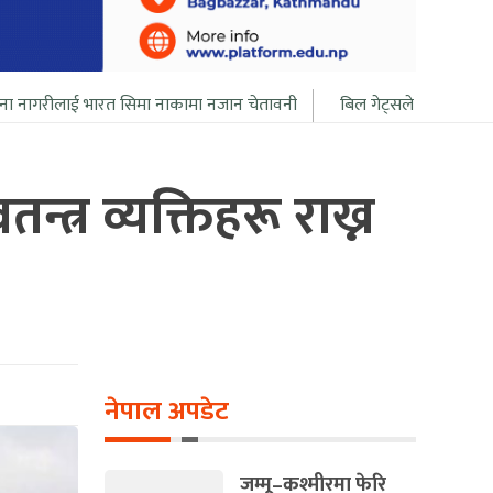
सिमा नाकामा नजान चेतावनी
बिल गेट्सले आफ्नो सबै सम्पत्ति २० बर्ष भित्र द
्त्र व्यक्तिहरू राख्न
नेपाल अपडेट
जम्मू–कश्मीरमा फेरि