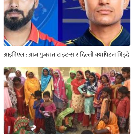
आइपिएल : आज गुजरात टाइटन्स र दिल्ली क्यापिटल भिड्दै