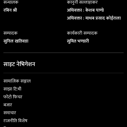
सन्चालक
कानुनी सल्लाहाकर
रबिन श्री
अधिवक्ता : केशब पाण्डे
अधिवक्ता : माधब प्रसाद कोईराला
सम्पादक
कार्यकारी सम्पादक
सुनिल खतिवडा
सुमित भण्डारी
साइट नेभिगेशन
सामाजिक सञ्जाल
साझा टि.भी
फोटो फिचर
बजार
समाचार
राजनीति विशेष