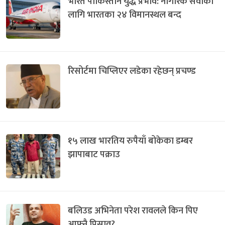
भारत पाकिस्तान युद्ध प्रभाव: नागरिक सेवाका
लागि भारतका २४ विमानस्थल बन्द
रिसोर्टमा चिप्लिएर लडेका रहेछन् प्रचण्ड
१५ लाख भारतिय रुपैयाँ बोकेका डम्बर
झापाबाट पक्राउ
बलिउड अभिनेता परेश रावलले किन पिए
आफ्नै पिसाव?