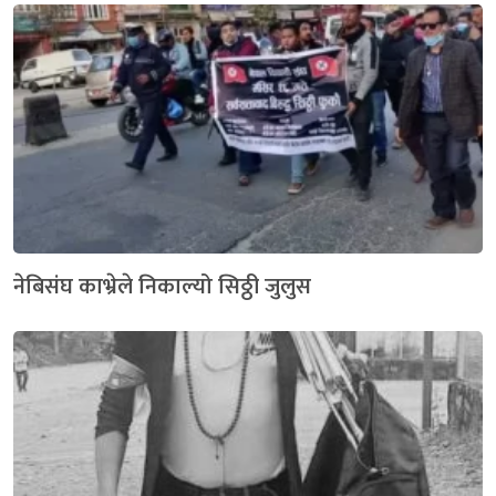
नेबिसंघ काभ्रेले निकाल्यो सिठ्ठी जुलुस