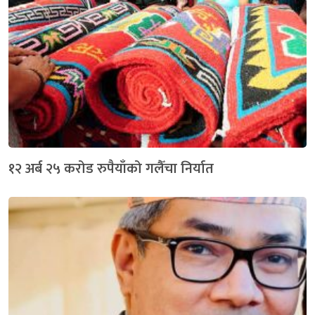
१२ अर्ब २५ करोड रुपैयाँको गलैँचा निर्यात