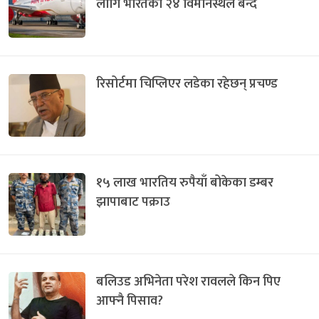
लागि भारतका २४ विमानस्थल बन्द
रिसोर्टमा चिप्लिएर लडेका रहेछन् प्रचण्ड
१५ लाख भारतिय रुपैयाँ बोकेका डम्बर
झापाबाट पक्राउ
बलिउड अभिनेता परेश रावलले किन पिए
आफ्नै पिसाव?